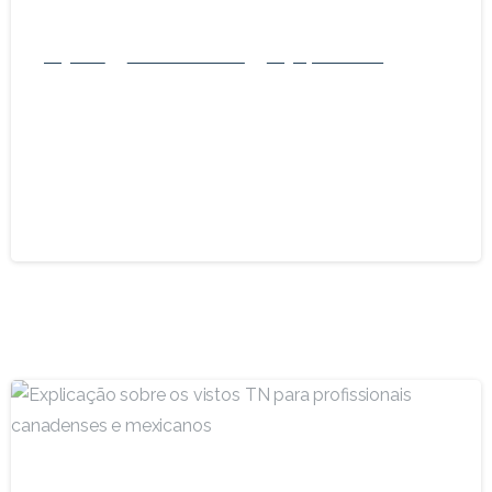
Negócios
Vistos de trabalho
Imigração nos EUA
Navegando pela regra de modernização
do visto H-1B de 2025: O que os
empregadores e trabalhadores
estrangeiros da Flórida precisam saber
12 de julho de 2025
-