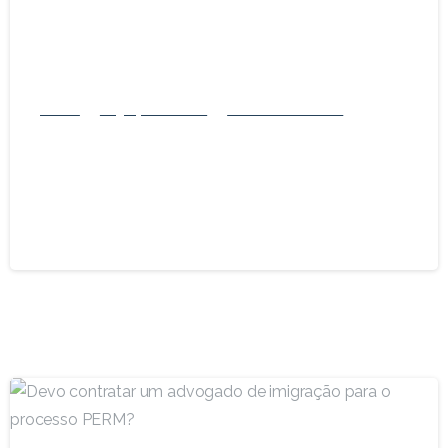
Família
Imigração dos EUA
Green Card dos EUA
Tempo de processamento do Green
Card baseado em família em 2024: O que
esperar e como se preparar
20 de outubro de 2024
-