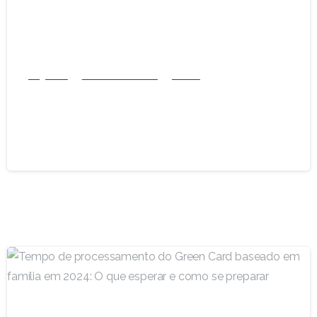
Negócios
Vistos de trabalho
Família
Explicação sobre os vistos TN para
profissionais canadenses e mexicanos
1º de fevereiro de 2025
-